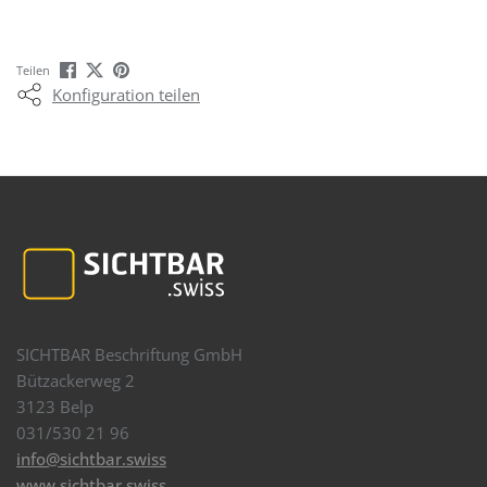
Teilen
Konfiguration teilen
SICHTBAR Beschriftung GmbH
Bützackerweg 2
3123 Belp
031/530 21 96
info@sichtbar.swiss
www.sichtbar.swiss