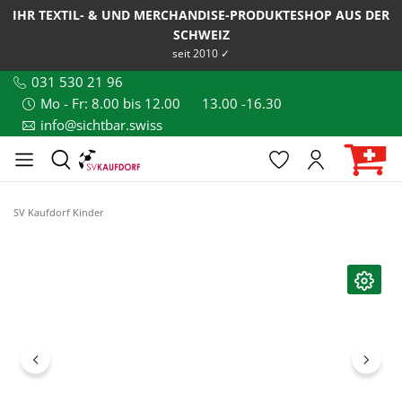
IHR TEXTIL- & UND MERCHANDISE-PRODUKTESHOP AUS DER
SCHWEIZ
seit 2010 ✓
031 530 21 96
Mo - Fr: 8.00 bis 12.00
13.00 -16.30
info@sichtbar.swiss
SV Kaufdorf Kinder
Bildergalerie überspringen