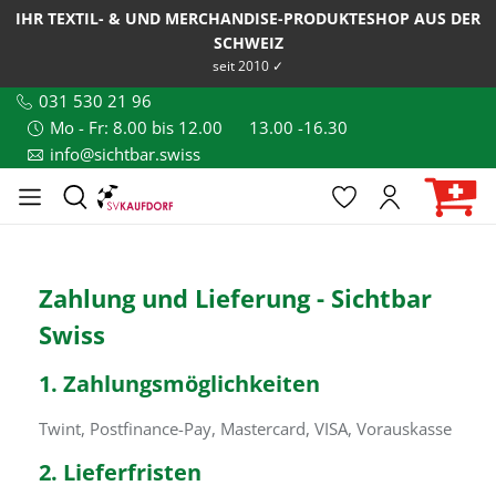
IHR TEXTIL- & UND MERCHANDISE-PRODUKTESHOP AUS DER
SCHWEIZ
seit 2010 ✓
031 530 21 96
Mo - Fr: 8.00 bis 12.00
13.00 -16.30
info@sichtbar.swiss
Zahlung und Lieferung - Sichtbar
Swiss
1. Zahlungsmöglichkeiten
Twint, Postfinance-Pay, Mastercard, VISA, Vorauskasse
2. Lieferfristen