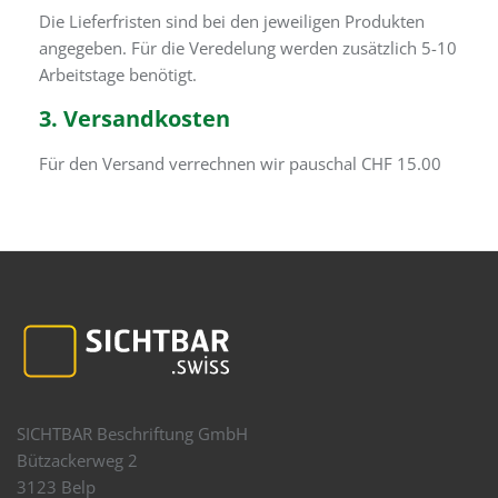
Die Lieferfristen sind bei den jeweiligen Produkten
angegeben. Für die Veredelung werden zusätzlich 5-10
Arbeitstage benötigt.
3. Versandkosten
Für den Versand verrechnen wir pauschal CHF 15.00
SICHTBAR Beschriftung GmbH
Bützackerweg 2
3123 Belp