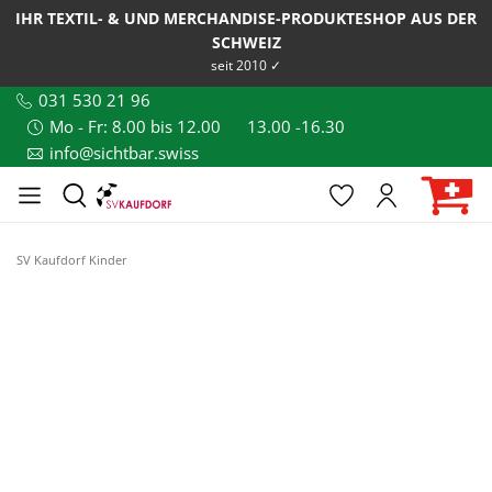
IHR TEXTIL- & UND MERCHANDISE-PRODUKTESHOP AUS DER
SCHWEIZ
seit 2010 ✓
031 530 21 96
Mo - Fr: 8.00 bis 12.00
13.00 -16.30
info@sichtbar.swiss
SV Kaufdorf Kinder
Bildergalerie überspringen