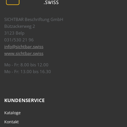
SICHTBAR Beschriftung GmbH
Bützackerweg 2
3123 Belp
031/530 21 96
info@sichtbar.swiss
www.sichtbar.swiss
Mo - Fr: 8.00 bis 12.00
Mo - Fr: 13.00 bis 16.30
KUNDENSERVICE
Kataloge
Kontakt