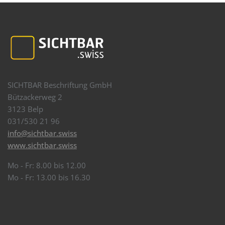
SICHTBAR Beschriftung GmbH
Bützackerweg 2
3123 Belp
031/530 21 96
info@sichtbar.swiss
www.sichtbar.swiss
Mo - Fr: 8.00 bis 12.00
Mo - Fr: 13.00 bis 16.30