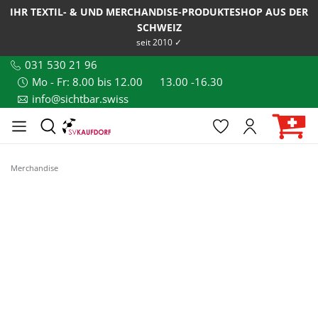
IHR TEXTIL- & UND MERCHANDISE-PRODUKTESHOP AUS DER
SCHWEIZ
seit 2010 ✓
031 530 21 96
Mo - Fr: 8.00 bis 12.00
13.00 -16.30
info@sichtbar.swiss
Merchandise
Bildergalerie überspringen