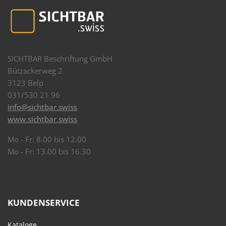
SICHTBAR Beschriftung GmbH
Bützackerweg 2
3123 Belp
031/530 21 96
info@sichtbar.swiss
www.sichtbar.swiss
Mo - Fr: 8.00 bis 12.00
Mo - Fr: 13.00 bis 16.30
KUNDENSERVICE
Kataloge