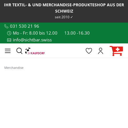
IHR TEXTIL- & UND MERCHANDISE-PRODUKTESHOP AUS DER
SCHWEIZ
seit 2010 ✓
031 530 21 96
Mo - Fr: 8.00 bis 12.00
13.00 -16.30
info@sichtbar.swiss
Merchandise
Bildergalerie überspringen