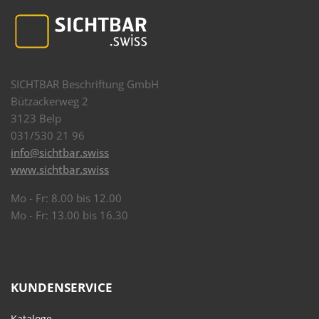
SICHTBAR Beschriftung GmbH
Bützackerweg 2
3123 Belp
031/530 21 96
info@sichtbar.swiss
www.sichtbar.swiss
Mo - Fr: 8.00 bis 12.00
Mo - Fr: 13.00 bis 16.30
KUNDENSERVICE
Kataloge