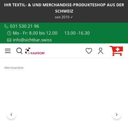
IHR TEXTIL- & UND MERCHANDISE-PRODUKTESHOP AUS DER
SCHWEIZ
seit 2010 ✓
031 530 21 96
Mo - Fr: 8.00 bis 12.00
13.00 -16.30
info@sichtbar.swiss
Merchandise
Bildergalerie überspringen